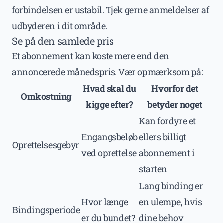
forbindelsen er ustabil. Tjek gerne anmeldelser af
udbyderen i dit område.
Se på den samlede pris
Et abonnement kan koste mere end den
annoncerede månedspris. Vær opmærksom på:
Hvad skal du
Hvorfor det
Omkostning
kigge efter?
betyder noget
Kan fordyre et
Engangsbeløb
ellers billigt
Oprettelsesgebyr
ved oprettelse
abonnement i
starten
Lang binding er
Hvor længe
en ulempe, hvis
Bindingsperiode
er du bundet?
dine behov