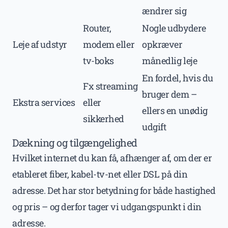
ændrer sig
Router,
Nogle udbydere
Leje af udstyr
modem eller
opkræver
tv-boks
månedlig leje
En fordel, hvis du
Fx streaming
bruger dem –
Ekstra services
eller
ellers en unødig
sikkerhed
udgift
Dækning og tilgængelighed
Hvilket internet du kan få, afhænger af, om der er
etableret fiber, kabel-tv-net eller DSL på din
adresse. Det har stor betydning for både hastighed
og pris – og derfor tager vi udgangspunkt i din
adresse.