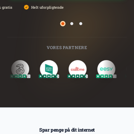
 gratis
Helt uforpligtende
Side 2
Side 3
Side 1
VORES PARTNERE
Spar penge på dit internet