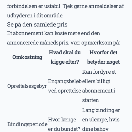
forbindelsen er ustabil. Tjek gerne anmeldelser af
udbyderen i dit område.
Se på den samlede pris
Et abonnement kan koste mere end den
annoncerede månedspris. Vær opmærksom på:
Hvad skal du
Hvorfor det
Omkostning
kigge efter?
betyder noget
Kan fordyre et
Engangsbeløb
ellers billigt
Oprettelsesgebyr
ved oprettelse
abonnement i
starten
Lang binding er
Hvor længe
en ulempe, hvis
Bindingsperiode
er du bundet?
dine behov