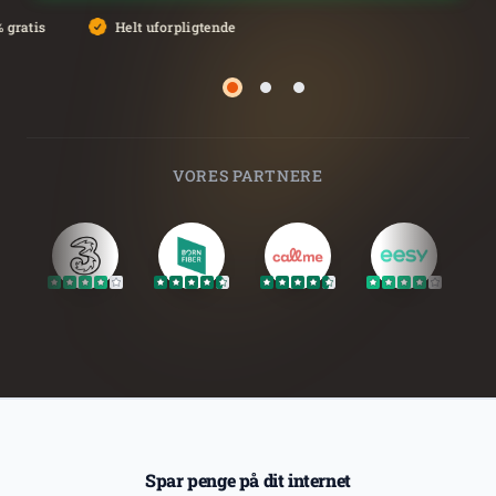
 gratis
Helt uforpligtende
Side 2
Side 3
Side 1
VORES PARTNERE
Spar penge på dit internet