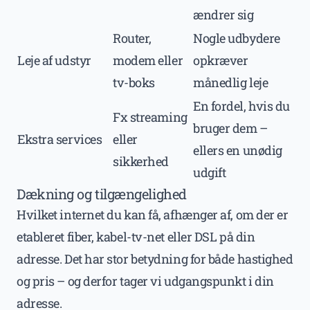
ændrer sig
Router,
Nogle udbydere
Leje af udstyr
modem eller
opkræver
tv-boks
månedlig leje
En fordel, hvis du
Fx streaming
bruger dem –
Ekstra services
eller
ellers en unødig
sikkerhed
udgift
Dækning og tilgængelighed
Hvilket internet du kan få, afhænger af, om der er
etableret fiber, kabel-tv-net eller DSL på din
adresse. Det har stor betydning for både hastighed
og pris – og derfor tager vi udgangspunkt i din
adresse.