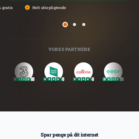
 gratis
Helt uforpligtende
Side 2
Side 3
Side 1
VORES PARTNERE
Spar penge på dit internet