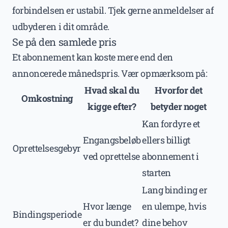
forbindelsen er ustabil. Tjek gerne anmeldelser af
udbyderen i dit område.
Se på den samlede pris
Et abonnement kan koste mere end den
annoncerede månedspris. Vær opmærksom på:
Hvad skal du
Hvorfor det
Omkostning
kigge efter?
betyder noget
Kan fordyre et
Engangsbeløb
ellers billigt
Oprettelsesgebyr
ved oprettelse
abonnement i
starten
Lang binding er
Hvor længe
en ulempe, hvis
Bindingsperiode
er du bundet?
dine behov