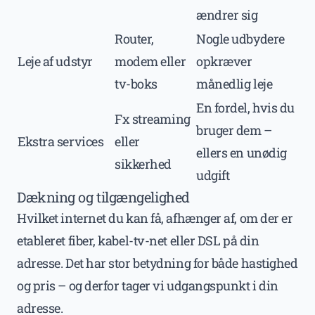
ændrer sig
Router,
Nogle udbydere
Leje af udstyr
modem eller
opkræver
tv-boks
månedlig leje
En fordel, hvis du
Fx streaming
bruger dem –
Ekstra services
eller
ellers en unødig
sikkerhed
udgift
Dækning og tilgængelighed
Hvilket internet du kan få, afhænger af, om der er
etableret fiber, kabel-tv-net eller DSL på din
adresse. Det har stor betydning for både hastighed
og pris – og derfor tager vi udgangspunkt i din
adresse.