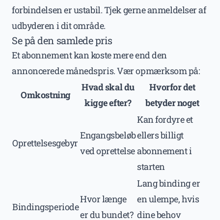
forbindelsen er ustabil. Tjek gerne anmeldelser af
udbyderen i dit område.
Se på den samlede pris
Et abonnement kan koste mere end den
annoncerede månedspris. Vær opmærksom på:
Hvad skal du
Hvorfor det
Omkostning
kigge efter?
betyder noget
Kan fordyre et
Engangsbeløb
ellers billigt
Oprettelsesgebyr
ved oprettelse
abonnement i
starten
Lang binding er
Hvor længe
en ulempe, hvis
Bindingsperiode
er du bundet?
dine behov