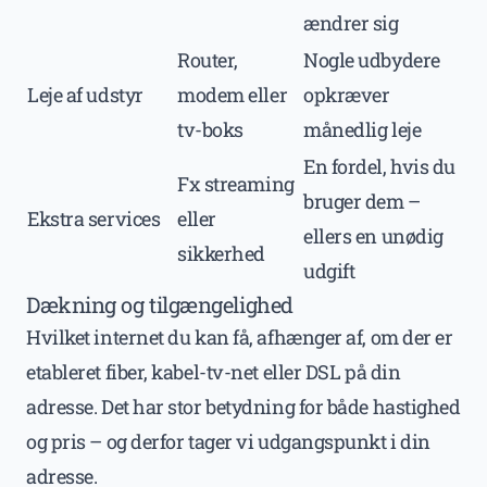
ændrer sig
Router,
Nogle udbydere
Leje af udstyr
modem eller
opkræver
tv-boks
månedlig leje
En fordel, hvis du
Fx streaming
bruger dem –
Ekstra services
eller
ellers en unødig
sikkerhed
udgift
Dækning og tilgængelighed
Hvilket internet du kan få, afhænger af, om der er
etableret fiber, kabel-tv-net eller DSL på din
adresse. Det har stor betydning for både hastighed
og pris – og derfor tager vi udgangspunkt i din
adresse.