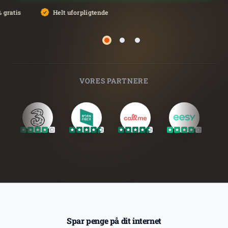
 gratis
Helt uforpligtende
Side 2
Side 3
Side 1
VORES PARTNERE
Spar penge på dit internet