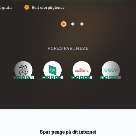
 gratis
Helt uforpligtende
Side 2
Side 3
Side 1
VORES PARTNERE
Spar penge på dit internet