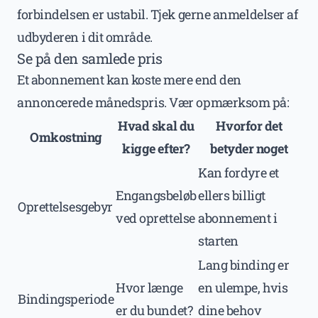
forbindelsen er ustabil. Tjek gerne anmeldelser af
udbyderen i dit område.
Se på den samlede pris
Et abonnement kan koste mere end den
annoncerede månedspris. Vær opmærksom på:
Hvad skal du
Hvorfor det
Omkostning
kigge efter?
betyder noget
Kan fordyre et
Engangsbeløb
ellers billigt
Oprettelsesgebyr
ved oprettelse
abonnement i
starten
Lang binding er
Hvor længe
en ulempe, hvis
Bindingsperiode
er du bundet?
dine behov