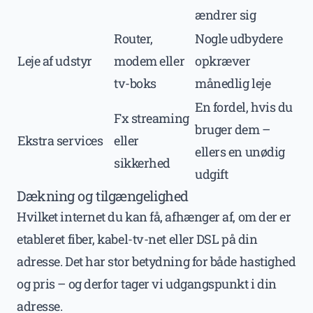
ændrer sig
Router,
Nogle udbydere
Leje af udstyr
modem eller
opkræver
tv-boks
månedlig leje
En fordel, hvis du
Fx streaming
bruger dem –
Ekstra services
eller
ellers en unødig
sikkerhed
udgift
Dækning og tilgængelighed
Hvilket internet du kan få, afhænger af, om der er
etableret fiber, kabel-tv-net eller DSL på din
adresse. Det har stor betydning for både hastighed
og pris – og derfor tager vi udgangspunkt i din
adresse.