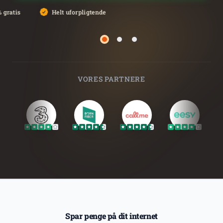
 gratis
Helt uforpligtende
Side 2
Side 3
Side 1
VORES PARTNERE
Spar penge på dit internet