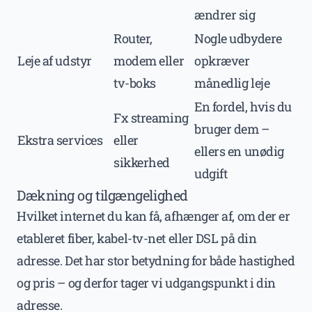
ændrer sig
Router,
Nogle udbydere
Leje af udstyr
modem eller
opkræver
tv-boks
månedlig leje
En fordel, hvis du
Fx streaming
bruger dem –
Ekstra services
eller
ellers en unødig
sikkerhed
udgift
Dækning og tilgængelighed
Hvilket internet du kan få, afhænger af, om der er
etableret fiber, kabel-tv-net eller DSL på din
adresse. Det har stor betydning for både hastighed
og pris – og derfor tager vi udgangspunkt i din
adresse.