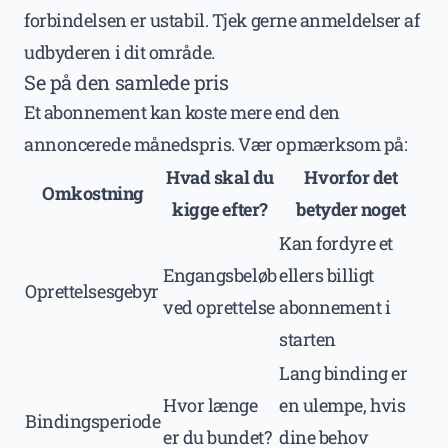
forbindelsen er ustabil. Tjek gerne anmeldelser af
udbyderen i dit område.
Se på den samlede pris
Et abonnement kan koste mere end den
annoncerede månedspris. Vær opmærksom på:
Hvad skal du
Hvorfor det
Omkostning
kigge efter?
betyder noget
Kan fordyre et
Engangsbeløb
ellers billigt
Oprettelsesgebyr
ved oprettelse
abonnement i
starten
Lang binding er
Hvor længe
en ulempe, hvis
Bindingsperiode
er du bundet?
dine behov